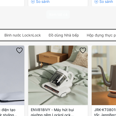
Xem tất cả
Bình nước LocknLock
Đồ dùng Nhà bếp
Hộp đựng thực 
điện tạo
ENV818IVY - Máy hút bụi
JRK-KT0801B
r styling
giường nệm LocknLock
tốc Jennifer