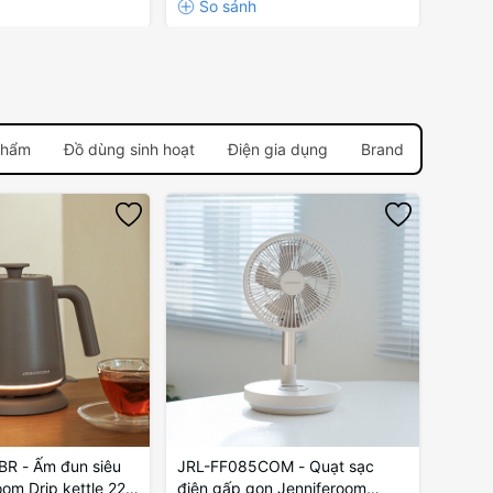
phẩm
Đồ dùng sinh hoạt
Điện gia dụng
Brand
-30%
R - Ấm đun siêu
JRL-FF085COM - Quạt sạc
"EJK5
oom Drip kettle 220
điện gấp gọn Jenniferoom
Lock&