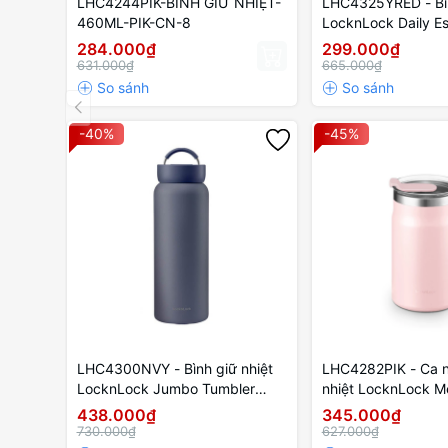
LHC4244PIK-BÌNH GIỮ NHIỆT-
LHC4325YRED - Bìn
460ML-PIK-CN-8
LocknLock Daily Es
870ml - Màu san h
284.000₫
299.000₫
631.000₫
665.000₫
-40%
-45%
LHC4300NVY - Bình giữ nhiệt
LHC4282PIK - Ca n
LocknLock Jumbo Tumbler
nhiệt LocknLock M
900ml - Màu xanh navy
Mug 600ml - Màu 
438.000₫
345.000₫
730.000₫
627.000₫