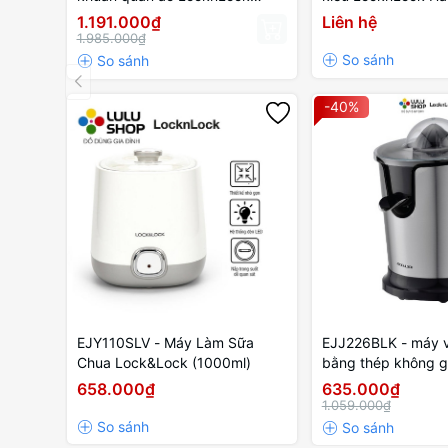
Cloth sterilizer dryer 220V~,
brush 220V~, 50Hz
1.191.000₫
Liên hệ
50HZ, 600W - Màu ngà
tím
1.985.000₫
-40%
EJY110SLV - Máy Làm Sữa
EJJ226BLK - máy 
Chua Lock&Lock (1000ml)
bằng thép không g
50/60HZ, 85W - M
658.000₫
635.000₫
1.059.000₫