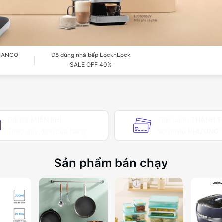
BIANCO
Đồ dùng nhà bếp LocknLock
SALE OFF 40%
Đổi trả
MIỄN PHÍ
Tiến hành
THANH 
Theo quy định của hãng
Với nhiều
PHƯƠNG 
Sản phẩm bán chạy