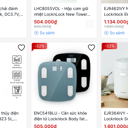
chải đánh
LHC8055VOL - Hộp cơm giữ
EJR462IVY N
k, DC3.7V,
nhiệt LocknLock New Tower
Locknlock El
 Sạc không
Vacuum Lunch box (330ml,
220V, 50Hz,
504.000₫
1.134.000
520ml) - Màu tím
ngà
840.000₫
1.890.000₫
-32%
-32%
 thủy điện
ENC541BLU - Cân sức khỏe
EJR364IVY -
BZ3 5L,
điện tử Locknlock Body fat
Locknlock Sm
40V, công
scale 310x300x21mm, 180kg -
220V, 50Hz,
505.000₫
1.601.000