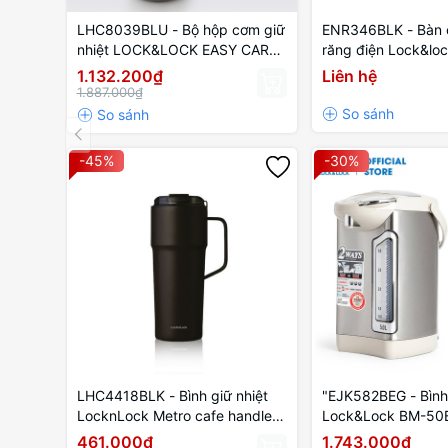
LHC8039BLU - Bộ hộp cơm giữ
ENR346BLK - Bàn 
nhiệt LOCK&LOCK EASY CARRY
răng điện Lock&loc
2.0L, 720ml*1, 420ml*2, bộ
Trọng lượng 235g,
1.132.200₫
Liên hệ
muỗng và nĩa*1, túi đựng*1 -
dây - màu đen
1.887.000₫
Màu xanh
-45%
-30%
LHC4418BLK - Bình giữ nhiệt
"EJK582BEG - Bình
LocknLock Metro cafe handle
Lock&Lock BM-50
750ml - Màu đen
nguồn điện 220V-2
461.000₫
1.743.000₫