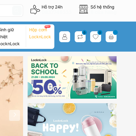
Hỗ trợ 24h
Số hệ thống
0837746333
8 cửa hàng
ình giữ
Hộp cơm
0
0
hiệt
LocknLock
LocknLock