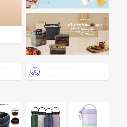
TOÁN
100% HOÀN TIỀN
THỨC
nếu sản phẩm lỗi do nhà sản xuất