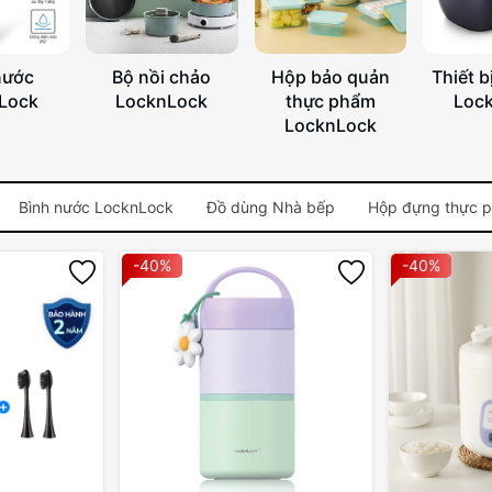
nước
Bộ nồi chảo
Hộp bảo quản
Thiết b
Lock
LocknLock
thực phẩm
Loc
LocknLock
Bình nước LocknLock
Đồ dùng Nhà bếp
Hộp đựng thực 
-40%
-40%