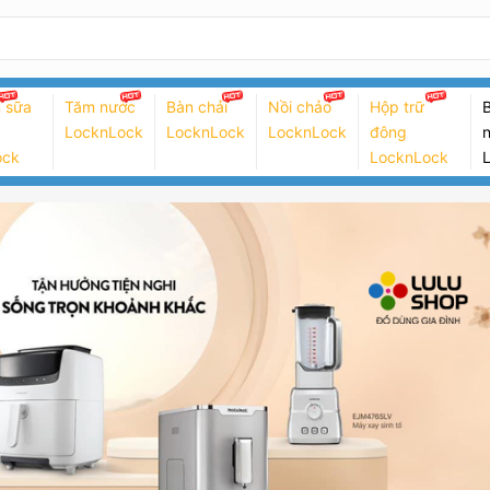
 sữa
Tăm nước
Bàn chải
Nồi chảo
Hộp trữ
B
LocknLock
LocknLock
LocknLock
đông
n
ock
LocknLock