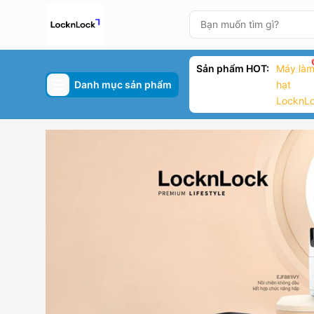
Sản phẩm HOT:
Máy làm
Danh mục sản phẩm
hạt
LocknL