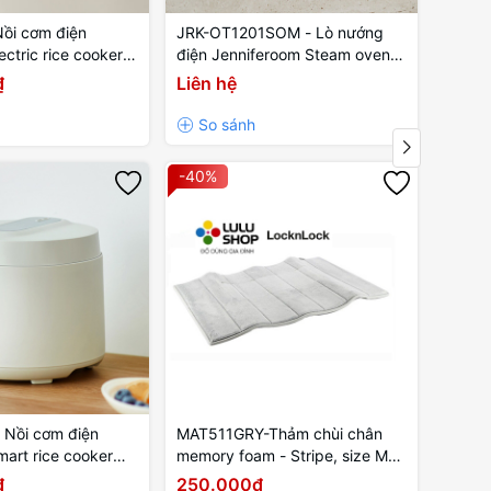
ồi cơm điện
JRK-OT1201SOM - Lò nướng
JRK-O
ectric rice cooker
điện Jenniferoom Steam oven
điện 
 700W, 1.8L - Màu
toaster 220 V~, 50 Hz, 1000 W,
toaste
₫
Liên hệ
Liên 
12 L - Màu be
12 L 
-40%
-32%
 Nồi cơm điện
MAT511GRY-Thảm chùi chân
EJR38
art rice cooker
memory foam - Stripe, size M-
Lockn
 400W, 1.0L- Màu
460*700-15, màu xám.
220V,
₫
250.000₫
2.01