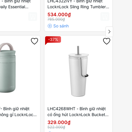
 Bình giữ nhiệt
LHC4322IVY - Bình giữ nhiệt
LHC432
ily Essential
LocknLock Sling Ring Tumbler
Lockn
 ngà
800ml - Màu ngà
650ml
534.000₫
534.
785.000₫
785.0
-37%
-45%
 Bình giữ nhiệt
LHC4268WHT - Bình giữ nhiệt
LHC42
hông gỉ LocknLock
có ống hút LocknLock Bucket
nhiệt
Way 237ML- Màu
Tumbler with Straw - Màu trắng
475ml
329.000₫
322.
522.000₫
585.0