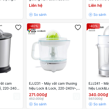
, 43W - Màu
Mattress vacuum cleaner
V, 50 Hz, 13
Liên hệ
Liên hệ
220V~, 50Hz, 300W, 0.5L -
nâu
Màu ngà
-40%
-40%
vắt cam
EJJ231 - Máy vắt cam thương
EJJ241 - Ma
ỉ, 220-240V,
hiệu Lock & Lock, 220-240V~,
hiệu Lock&
àu đen
50/60Hz, 40W, 700ML, màu
50/60Hz, 40W
271.000₫
340.000₫
trắng
452.000₫
567.000₫