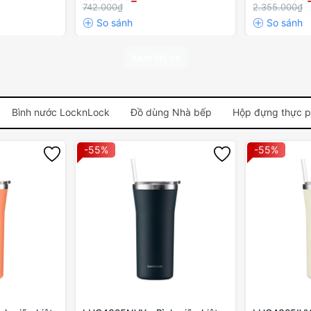
z "
Màu xanh
ngà
742.000₫
2.355.000₫
Xem tất cả
Bình nước LocknLock
Đồ dùng Nhà bếp
Hộp đựng thực 
-55%
-55%