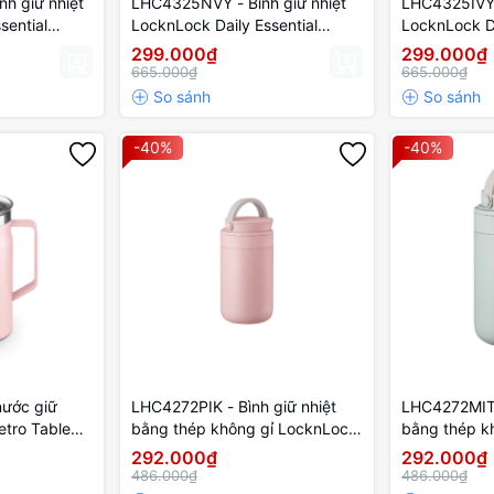
h giữ nhiệt
LHC4325NVY - Bình giữ nhiệt
LHC4325IVY -
sential
LocknLock Daily Essential
LocknLock Da
ô
870ml - Màu xanh navy
870ml - Màu
299.000₫
299.000₫
665.000₫
665.000₫
-40%
-40%
ước giữ
LHC4272PIK - Bình giữ nhiệt
LHC4272MIT-
etro Table
bằng thép không gỉ LocknLock
bằng thép k
Hồng
Metro Two Way 237ML- Màu
Metro Two 
292.000₫
292.000₫
hồng
xanh bạc hà
486.000₫
486.000₫