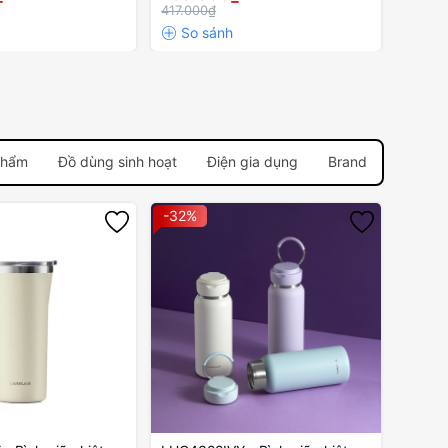
ngà
417.000₫
2.966
phẩm
Đồ dùng sinh hoạt
Điện gia dụng
Brand
-32%
-32%