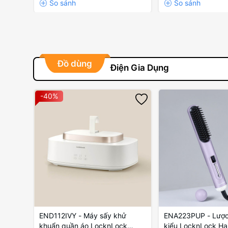
Đồ dùng
Điện Gia Dụng
-40%
END112IVY - Máy sấy khử
ENA223PUP - Lược 
khuẩn quần áo LocknLock
kiểu LocknLock Hai