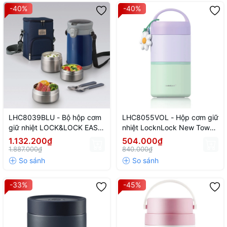
-40%
-40%
LHC8039BLU - Bộ hộp cơm
LHC8055VOL - Hộp cơm giữ
giữ nhiệt LOCK&LOCK EASY
nhiệt LocknLock New Tower
CARRY 2.0L, 720ml*1,
Vacuum Lunch box (330ml,
1.132.200₫
504.000₫
420ml*2, bộ muỗng và
520ml) - Màu tím
1.887.000₫
840.000₫
nĩa*1, túi đựng*1 - Màu xanh
-33%
-45%