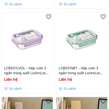
đựng đũa, túi đựng bộ hộp
cơm
LCB501LVOL - Hộp cơm 3
LCB501MIT - Hộp cơm 3
ngăn trong suốt LocknLock -
ngăn trong suốt LocknLock -
750ML - Màu tím violet - CN
750ML - Màu xanh mint -
Liên hệ
Liên hệ
- 24
CN - 24