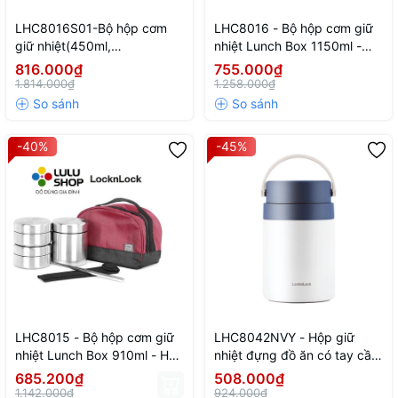
LHC8016S01-Bộ hộp cơm
LHC8016 - Bộ hộp cơm giữ
giữ nhiệt(450ml,
nhiệt Lunch Box 1150ml -
420ml,280ml) + bình giữ
Hộp giữ nhiệt 450ml*1, hộp
816.000₫
755.000₫
nhiệt (400ml) L&L bằng thép
inox 280ml*1 / 420ml*1,
1.814.000₫
1.258.000₫
không gỉ
Đũa*1 đôi, túi đựng đũa, túi
đựng bộ hộp cơm
-40%
-45%
LHC8015 - Bộ hộp cơm giữ
LHC8042NVY - Hộp giữ
nhiệt Lunch Box 910ml - Hộp
nhiệt đựng đồ ăn có tay cầm
giữ nhiệt 350ml*1, Hộp inox
Handle Food Jar LocknLock
685.200₫
508.000₫
280ml*2, Đũa*1 đôi, túi
700ml - Màu navy
1.142.000₫
924.000₫