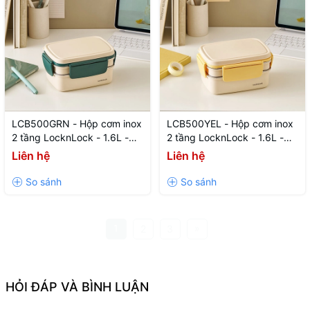
LCB500GRN - Hộp cơm inox
LCB500YEL - Hộp cơm inox
2 tầng LocknLock - 1.6L -
2 tầng LocknLock - 1.6L -
Màu xanh lá - CN - 12
Màu vàng - CN - 12
Liên hệ
Liên hệ
1
»
2
3
HỎI ĐÁP VÀ BÌNH LUẬN