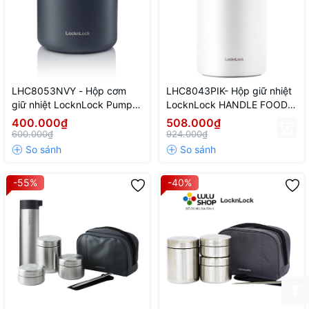
LHC8053NVY - Hộp cơm
LHC8043PIK- Hộp giữ nhiệt
giữ nhiệt LocknLock Pump
LocknLock HANDLE FOOD
Vacuum Lunch box 500ml -
JAR-1L- Màu hồng
400.000₫
508.000₫
Màu xanh navy
600.000₫
924.000₫
-55%
-40%