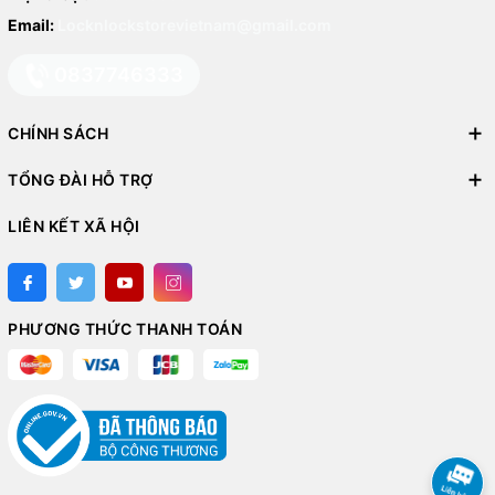
Email:
Locknlockstorevietnam@gmail.com
0837746333
CHÍNH SÁCH
TỔNG ĐÀI HỖ TRỢ
LIÊN KẾT XÃ HỘI
PHƯƠNG THỨC THANH TOÁN