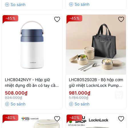
và thìa, túi) - Màu xanh navy
túi*1) - Màu bạc
-45%
-45%
LHC8042NVY - Hộp giữ
LHC8052S02B - Bộ hộp cơm
nhiệt đựng đồ ăn có tay cầm
giữ nhiệt LocknLock Pump
Handle Food Jar LocknLock
Vacuum Lunch box
508.000₫
981.000₫
700ml - Màu navy
(300ml*2, 500ml*1, bộ đũa
924.000₫
1.784.000₫
và thìa, túi) - Màu be
-40%
-40%