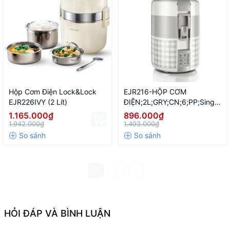
Hộp Cơm Điện Lock&Lock
EJR216-HỘP CƠM
EJR226IVY (2 Lít)
ĐIỆN;2L;GRY;CN;6;PP;Single
;220-240V, 50/60HZ,270W
1.165.000₫
896.000₫
1.942.000₫
1.493.000₫
1
»
2
HỎI ĐÁP VÀ BÌNH LUẬN