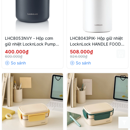
LHC8053NVY - Hộp cơm
LHC8043PIK- Hộp giữ nhiệt
giữ nhiệt LocknLock Pump
LocknLock HANDLE FOOD
Vacuum Lunch box 500ml -
JAR-1L- Màu hồng
400.000₫
508.000₫
Màu xanh navy
600.000₫
924.000₫