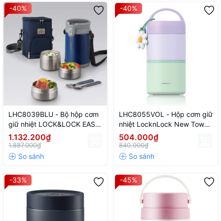
-40%
-40%
LHC8039BLU - Bộ hộp cơm
LHC8055VOL - Hộp cơm giữ
giữ nhiệt LOCK&LOCK EASY
nhiệt LocknLock New Tower
CARRY 2.0L, 720ml*1,
Vacuum Lunch box (330ml,
1.132.200₫
504.000₫
420ml*2, bộ muỗng và
520ml) - Màu tím
1.887.000₫
840.000₫
nĩa*1, túi đựng*1 - Màu xanh
-33%
-45%