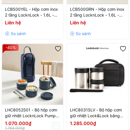
LCB500YEL - Hộp cơm inox
LCB500GRN - Hộp cơm inox
2 tầng LocknLock - 1.6L -
2 tầng LocknLock - 1.6L -
Màu vàng - CN - 12
Màu xanh lá - CN - 12
Liên hệ
Liên hệ
-40%
LHC8052S01 - Bộ hộp cơm
LHC8031SLV - Bộ hộp cơm
giữ nhiệt LocknLock Pump
giữ nhiệt Lock&Lock bằng
Vacuum Lunch box
thép không gỉ (460ml*1,
1.070.000₫
1.285.000₫
(300ml*2, 500ml*1, bộ đũa
420ml*1, 280ml*1, đũa*1,
1.784.000₫