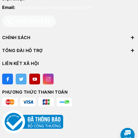
Email:
Locknlockstorevietnam@gmail.com
0837746333
CHÍNH SÁCH
TỔNG ĐÀI HỖ TRỢ
LIÊN KẾT XÃ HỘI
PHƯƠNG THỨC THANH TOÁN