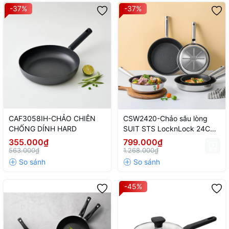
-37%
-37%
CAF3058IH-CHẢO CHIÊN
CSW2420-Chảo sâu lòng
CHỐNG DÍNH HARD
SUIT STS LocknLock 24CM
- CN-4-STS-Single
355.000₫
799.000₫
563.000₫
1.268.000₫
-45%