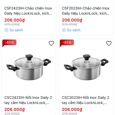
CSF2423IH-Chảo chiên Inox
CSF2023IH-Chảo chiên Inox
Daily hiệu LocknLock, kích
Daily hiệu LocknLock, kích
thước 24cm-NTL-CN-6-
thước 20cm-NTL-CN-6-
206.000₫
206.000₫
STS-Single-DAILY
STS-Single-DAILY
375.000₫
375.000₫
-45%
-45%
CSC2423IH-Nồi Inox Daily 2
CSC2023IH-Nồi inox Daily 2
tay cầm hiệu LocknLock,
tay cầm hiệu LocknLock,
kích thước 24cm-NTL-CN-
kích thước 20cm-NTL-CN-
206.000₫
206.000₫
6-STS-Single-DAILY
6-STS-Single-DAILY
375.000₫
375.000₫