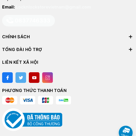
Email:
Locknlockstorevietnam@gmail.com
0837746333
CHÍNH SÁCH
TỔNG ĐÀI HỖ TRỢ
LIÊN KẾT XÃ HỘI
PHƯƠNG THỨC THANH TOÁN