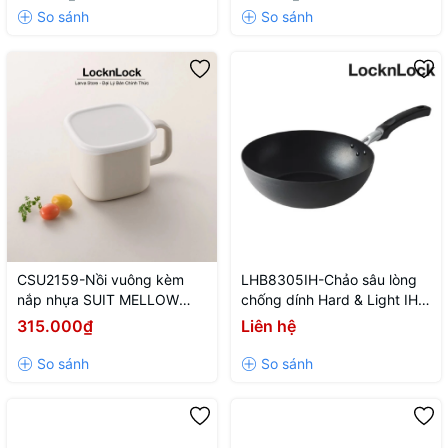
CSU2159-Nồi vuông kèm
LHB8305IH-Chảo sâu lòng
nắp nhựa SUIT MELLOW
chống dính Hard & Light IH-
LocknLock 1.5L- Màu BEG-
30cm-BLK-CN-6-AL-Single-
315.000₫
Liên hệ
CN-6-Iron-Single
HARD & LIGHT IH