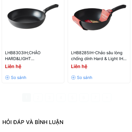
LHB8303IH;CHẢO
LHB8285IH-Chảo sâu lòng
HARD&LIGHT
chống dính Hard & Light IH-
IH;BLK;CN;6;AL;Single;HARD
28cm-BLK-CN-6-AL-Single-
Liên hệ
Liên hệ
& LIGHT IH
HARD & LIGHT IH
1
»
2
3
4
5
6
7
HỎI ĐÁP VÀ BÌNH LUẬN