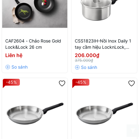
CAF2604 - Chảo Rose Gold
CSS1823IH-Nồi Inox Daily 1
Lock&Lock 26 cm
tay cầm hiệu LocknLock,
kích thước 18cm-NTL-CN-6-
Liên hệ
206.000₫
STS-Single-DAILY
375.000₫
-45%
-45%