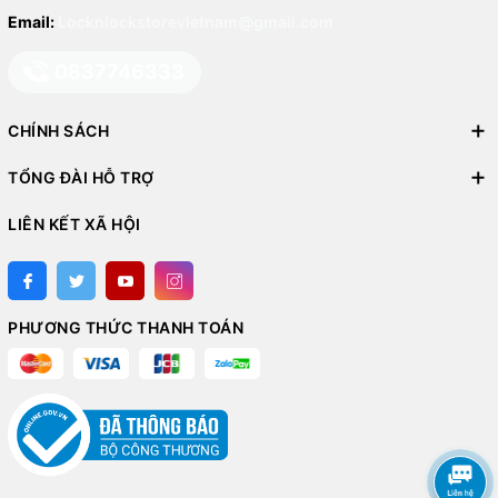
Email:
Locknlockstorevietnam@gmail.com
0837746333
CHÍNH SÁCH
TỔNG ĐÀI HỖ TRỢ
LIÊN KẾT XÃ HỘI
PHƯƠNG THỨC THANH TOÁN