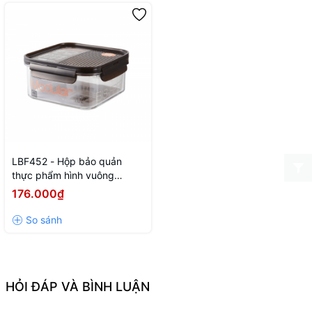
LBF452 - Hộp bảo quản
thực phẩm hình vuông
Bisfree Modular 1L
176.000₫
HỎI ĐÁP VÀ BÌNH LUẬN