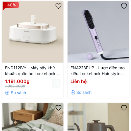
-40%
END112IVY - Máy sấy khử
ENA223PUP - Lược điện tạo
khuẩn quần áo LocknLock
kiểu LocknLock Hair styling
Cloth sterilizer dryer 220V~,
brush 220V~, 50Hz, 43W -
1.191.000₫
Liên hệ
50HZ, 600W - Màu ngà
Màu tím
1.985.000₫