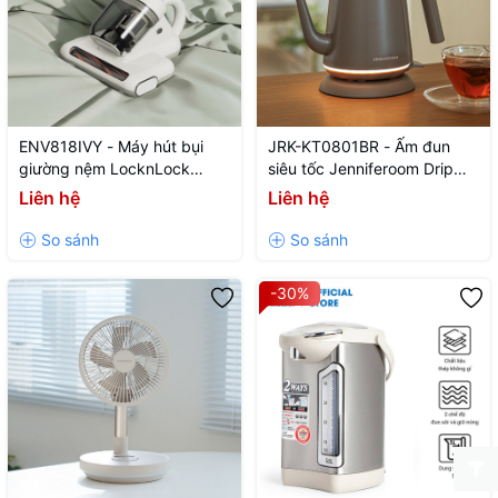
ENV818IVY - Máy hút bụi
JRK-KT0801BR - Ấm đun
giường nệm LocknLock
siêu tốc Jenniferoom Drip
Mattress vacuum cleaner
kettle 220 V, 50 Hz, 1350 W,
Liên hệ
Liên hệ
220V~, 50Hz, 300W, 0.5L -
0.8 L- Màu nâu
Màu ngà
-30%