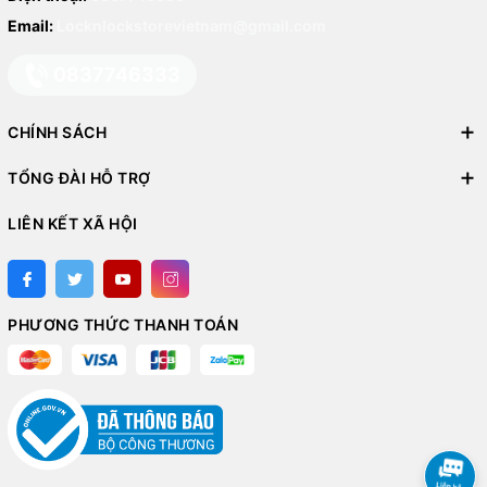
Email:
Locknlockstorevietnam@gmail.com
0837746333
CHÍNH SÁCH
TỔNG ĐÀI HỖ TRỢ
LIÊN KẾT XÃ HỘI
PHƯƠNG THỨC THANH TOÁN