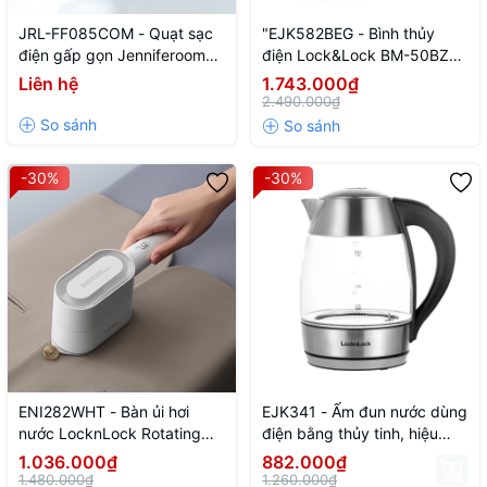
JRL-FF085COM - Quạt sạc
"EJK582BEG - Bình thủy
điện gấp gọn Jenniferoom
điện Lock&Lock BM-50BZ3
Foldable fan 5V, 2A, 8W,
5L, nguồn điện 220V-240V,
Liên hệ
1.743.000₫
8000mAh - Màu be
công suất 750W, 50-60Hz "
2.490.000₫
-30%
-30%
ENI282WHT - Bàn ủi hơi
EJK341 - Ấm đun nước dùng
nước LocknLock Rotating
điện bằng thủy tinh, hiệu
steam iron 220-240V, 50-
Lock&Lock 1.8L, 220-240V,
1.036.000₫
882.000₫
60Hz, 1000-1200W, 80ml -
50/60Hz, 1850-2200W
1.480.000₫
1.260.000₫