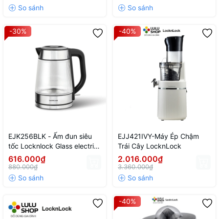
Màu trắng
-30%
-40%
EJK256BLK - Ấm đun siêu
EJJ421IVY-Máy Ép Chậm
tốc Locknlock Glass electric
Trái Cây LocknLock
kettle 220-240V, 50-60Hz,
616.000₫
2.016.000₫
1850-2200W, 1.8L- Màu đen
880.000₫
3.360.000₫
-40%