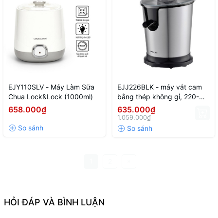
EJY110SLV - Máy Làm Sữa
EJJ226BLK - máy vắt cam
Chua Lock&Lock (1000ml)
bằng thép không gỉ, 220-
240V, 50/60HZ, 85W - Màu
658.000₫
635.000₫
đen
1.059.000₫
1
»
2
HỎI ĐÁP VÀ BÌNH LUẬN