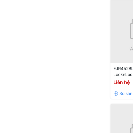
EJR452BL
LocknLock
50Hz, 700
Liên hệ