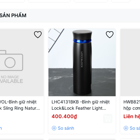
 SẢN PHẨM
L-Bình giữ nhiệt
LHC4131BKB -Bình giữ nhiệt
HWB821
 Sling Ring Nature
Lock&Lock Feather Light
hộp cơm
650ml
Ring 450ml - Màu Đen / Xanh
Cooler 
400.400₫
Liên h