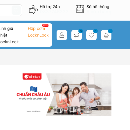
Hỗ trợ 24h
Số hệ thống
0837746333
8 cửa hàng
ình giữ
Hộp cơm
0
0
hiệt
LocknLock
LocknLock