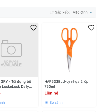
Sắp xếp:
Mặc định
GRY - Túi đựng bộ
HAP533BLU-Ly nhựa 2 lớp
 LocknLock Daily
750ml
- Màu xám
ệ
Liên hệ