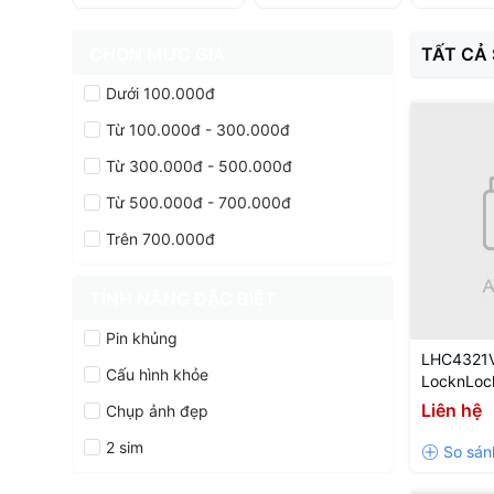
CHỌN MỨC GIÁ
TẤT CẢ
Dưới 100.000đ
Từ 100.000đ - 300.000đ
Từ 300.000đ - 500.000đ
Từ 500.000đ - 700.000đ
Trên 700.000đ
TÍNH NĂNG ĐẶC BIỆT
Pin khủng
LHC4321VO
Cấu hình khỏe
LocknLock
Tumbler 
Liên hệ
Chụp ảnh đẹp
2 sim