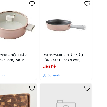
2PIK - NỒI THẤP
CSU1225PIK - CHẢO SÂU
cknLock, 24CM -
LÒNG SUIT LocknLock,
NK
22CM - Màu Pink
ệ
Liên hệ