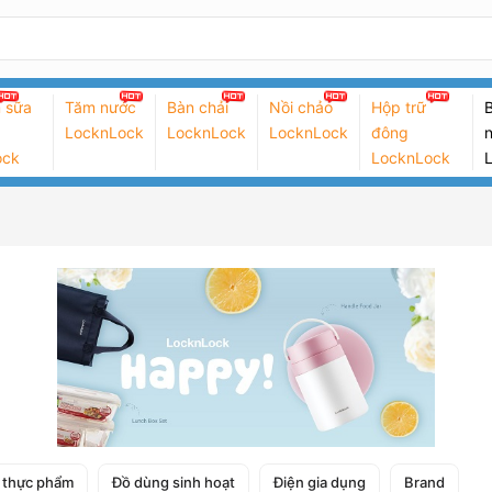
 sữa
Tăm nước
Bàn chải
Nồi chảo
Hộp trữ
B
LocknLock
LocknLock
LocknLock
đông
n
ock
LocknLock
 thực phẩm
Đồ dùng sinh hoạt
Điện gia dụng
Brand