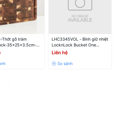
-Thớt gỗ tràm
LHC3345VOL - Bình giữ nhiệt
ock-35x25x3.5cm-
LocknLock Bucket One
tự nhiên
Touch Tumbler 550ml - Màu
ệ
Liên hệ
tím
»