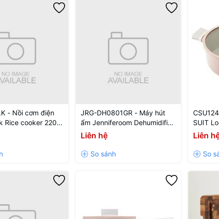
K - Nồi cơm điện
JRG-DH0801GR - Máy hút
CSU124
 Rice cooker 220V,
ẩm Jenniferoom Dehumidifier
SUIT Lo
W, 1.8L - Màu đen
220 V~, 50 Hz, 180 W, dung
Màu PI
Liên hệ
Liên h
tích bình chứa 2 L- Màu xám