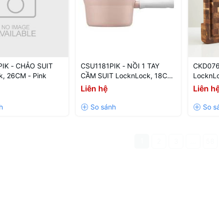
IK - CHẢO SUIT
CSU1181PIK - NỒI 1 TAY
CKD076
, 26CM - Pink
CẦM SUIT LocknLock, 18CM
LocknL
- Màu PINK
Màu gỗ 
Liên hệ
Liên h
1
2
3
...
58