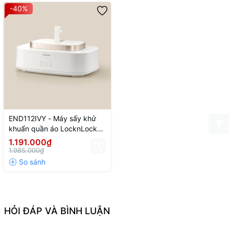
-40%
END112IVY - Máy sấy khử
khuẩn quần áo LocknLock
Cloth sterilizer dryer 220V~,
1.191.000₫
50HZ, 600W - Màu ngà
1.985.000₫
HỎI ĐÁP VÀ BÌNH LUẬN