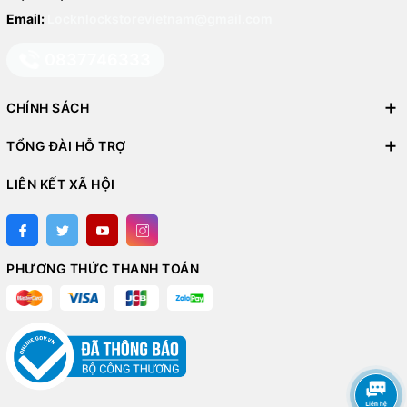
Email:
Locknlockstorevietnam@gmail.com
0837746333
CHÍNH SÁCH
TỔNG ĐÀI HỖ TRỢ
LIÊN KẾT XÃ HỘI
PHƯƠNG THỨC THANH TOÁN