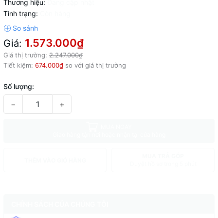
Thương hiệu:
Đang cập nhật
Tình trạng:
Còn hàng
1.573.000₫
Giá:
Giá thị trường:
2.247.000₫
Tiết kiệm:
674.000₫
so với giá thị trường
Số lượng:
−
+
MUA NGAY
Giao hàng tận nơi hoặc nhận tại cửa hàng
MUA TRẢ GÓP
THÊM VÀO GIỎ HÀNG
Duyệt hồ sơ trong 5 phút
CHÍNH SÁCH CỦA CHÚNG TÔI