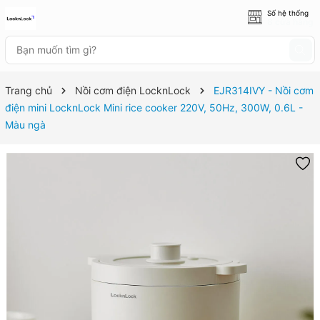
Số hệ thống
8 cửa hàng
Trang chủ
Nồi cơm điện LocknLock
EJR314IVY - Nồi cơm
điện mini LocknLock Mini rice cooker 220V, 50Hz, 300W, 0.6L -
Màu ngà