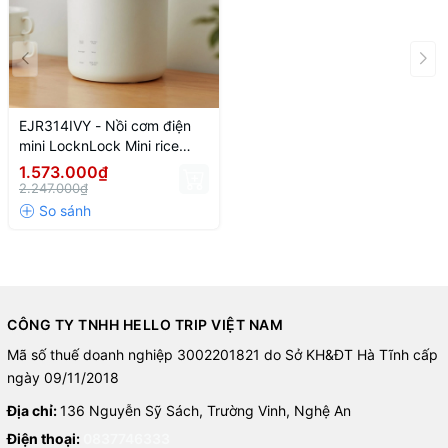
EJR314IVY - Nồi cơm điện
mini LocknLock Mini rice
cooker 220V, 50Hz, 300W,
1.573.000₫
0.6L - Màu ngà
2.247.000₫
CÔNG TY TNHH HELLO TRIP VIỆT NAM
Mã số thuế doanh nghiệp 3002201821 do Sở KH&ĐT Hà Tĩnh cấp
ngày 09/11/2018
Địa chỉ:
136 Nguyễn Sỹ Sách, Trường Vinh, Nghệ An
Điện thoại:
0837746333