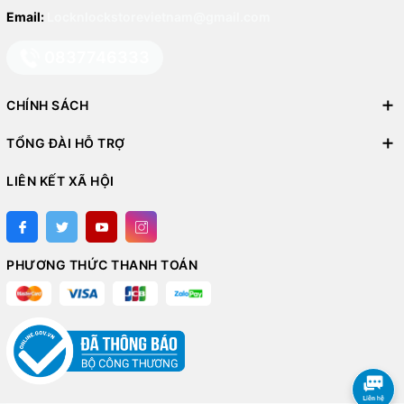
Email:
Locknlockstorevietnam@gmail.com
0837746333
CHÍNH SÁCH
TỔNG ĐÀI HỖ TRỢ
LIÊN KẾT XÃ HỘI
PHƯƠNG THỨC THANH TOÁN