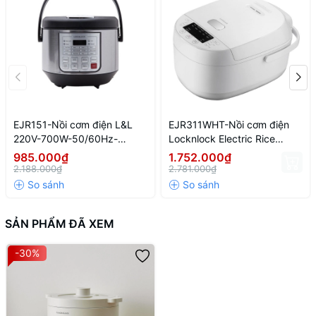
EJR151-Nồi cơm điện L&L
EJR311WHT-Nồi cơm điện
220V-700W-50/60Hz-
Locknlock Electric Rice
1.8L(5L)-Màu đen
Cooker 220-240V, 50/60Hz,
985.000₫
1.752.000₫
590W, 1.0L- Màu trắng
2.188.000₫
2.781.000₫
SẢN PHẨM ĐÃ XEM
-30%