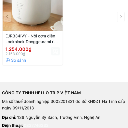
EJR334IVY - Nồi cơm điện
Locknlock Donggeurami rice
cooker 220V, 50Hz, 400W,
1.254.000₫
1.0L- Màu ngà
2.153.000₫
CÔNG TY TNHH HELLO TRIP VIỆT NAM
Mã số thuế doanh nghiệp 3002201821 do Sở KH&ĐT Hà Tĩnh cấp
ngày 09/11/2018
Địa chỉ:
136 Nguyễn Sỹ Sách, Trường Vinh, Nghệ An
Điện thoại:
0837746333