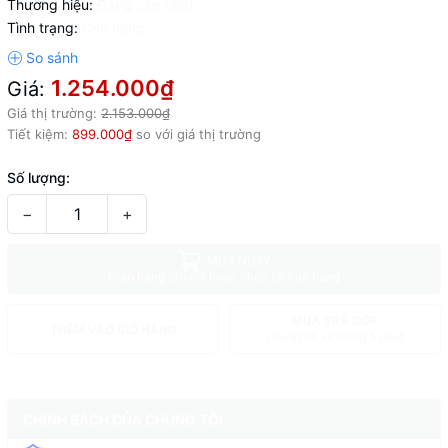
Thương hiệu:
Đang cập nhật
Tình trạng:
Còn hàng
1.254.000₫
Giá:
Giá thị trường:
2.153.000₫
Tiết kiệm:
899.000₫
so với giá thị trường
Số lượng:
−
+
MUA NGAY
Giao hàng tận nơi hoặc nhận tại cửa hàng
MUA TRẢ GÓP
THÊM VÀO GIỎ HÀNG
Duyệt hồ sơ trong 5 phút
CHÍNH SÁCH CỦA CHÚNG TÔI