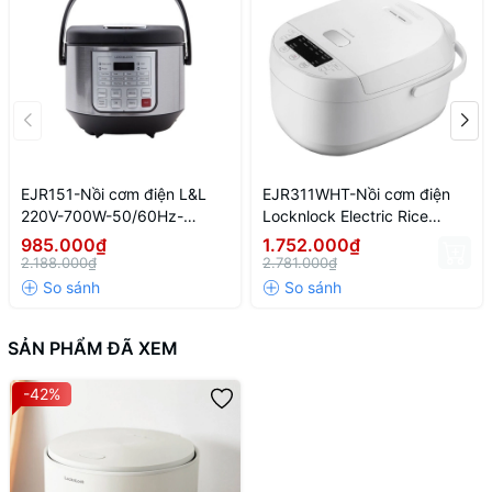
EJR151-Nồi cơm điện L&L
EJR311WHT-Nồi cơm điện
220V-700W-50/60Hz-
Locknlock Electric Rice
1.8L(5L)-Màu đen
Cooker 220-240V, 50/60Hz,
985.000₫
1.752.000₫
590W, 1.0L- Màu trắng
2.188.000₫
2.781.000₫
SẢN PHẨM ĐÃ XEM
-42%