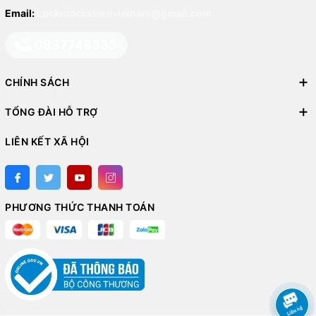
Email:
Locknlockstorevietnam@gmail.com
0837746333
CHÍNH SÁCH
TỔNG ĐÀI HỖ TRỢ
LIÊN KẾT XÃ HỘI
PHƯƠNG THỨC THANH TOÁN