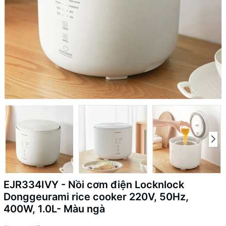
EJR334IVY - Nồi cơm điện Locknlock
Donggeurami rice cooker 220V, 50Hz,
400W, 1.0L- Màu ngà