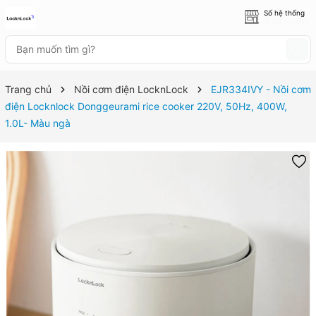
Số hệ thống
8 cửa hàng
Trang chủ
Nồi cơm điện LocknLock
EJR334IVY - Nồi cơm
điện Locknlock Donggeurami rice cooker 220V, 50Hz, 400W,
1.0L- Màu ngà