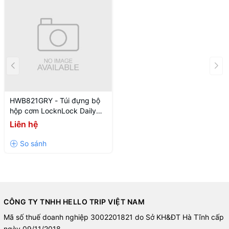
HWB821GRY - Túi đựng bộ
hộp cơm LocknLock Daily
Cooler - Màu xám
Liên hệ
CÔNG TY TNHH HELLO TRIP VIỆT NAM
Mã số thuế doanh nghiệp 3002201821 do Sở KH&ĐT Hà Tĩnh cấp
ngày 09/11/2018